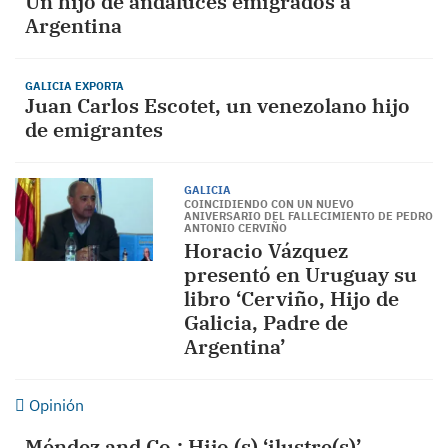
Un hijo de andaluces emigrados a
Argentina
GALICIA EXPORTA
Juan Carlos Escotet, un venezolano hijo
de emigrantes
GALICIA
COINCIDIENDO CON UN NUEVO
ANIVERSARIO DEL FALLECIMIENTO DE PEDRO
ANTONIO CERVIÑO
Horacio Vázquez
presentó en Uruguay su
libro ‘Cerviño, Hijo de
Galicia, Padre de
Argentina’
Opinión
Méndez and Co.: Hijo (s) ‘ilustre(s)’