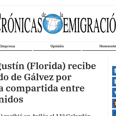
n Impresa
Opinión
Hemerote
ustín (Florida) recibe
do de Gálvez por
ia compartida entre
nidos