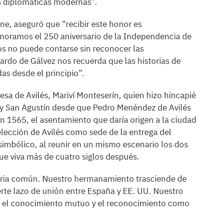
s diplomáticas modernas”.
ne, aseguró que “recibir este honor es
moramos el 250 aniversario de la Independencia de
os no puede contarse sin reconocer las
ardo de Gálvez nos recuerda que las historias de
as desde el principio”.
esa de Avilés, Mariví Monteserín, quien hizo hincapié
s y San Agustín desde que Pedro Menéndez de Avilés
en 1565, el asentamiento que daría origen a la ciudad
elección de Avilés como sede de la entrega del
simbólico, al reunir en un mismo escenario los dos
ue viva más de cuatro siglos después.
oria común. Nuestro hermanamiento trasciende de
erte lazo de unión entre España y EE. UU. Nuestro
n, el conocimiento mutuo y el reconocimiento como