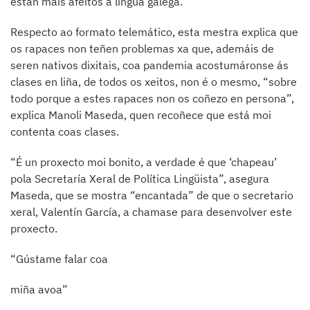
están máis afeitos á lingua galega.
Respecto ao formato telemático, esta mestra explica que
os rapaces non teñen problemas xa que, ademáis de
seren nativos dixitais, coa pandemia acostumáronse ás
clases en liña, de todos os xeitos, non é o mesmo, “sobre
todo porque a estes rapaces non os coñezo en persona”,
explica Manoli Maseda, quen recoñece que está moi
contenta coas clases.
“É un proxecto moi bonito, a verdade é que ‘chapeau’
pola Secretaría Xeral de Política Lingüista”, asegura
Maseda, que se mostra “encantada” de que o secretario
xeral, Valentín García, a chamase para desenvolver este
proxecto.
“Gústame falar coa
miña avoa”