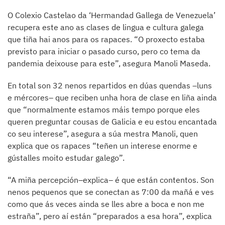
O Colexio Castelao da ‘Hermandad Gallega de Venezuela’
recupera este ano as clases de lingua e cultura galega
que tiña hai anos para os rapaces. “O proxecto estaba
previsto para iniciar o pasado curso, pero co tema da
pandemia deixouse para este”, asegura Manoli Maseda.
En total son 32 nenos repartidos en dúas quendas –luns
e mércores– que reciben unha hora de clase en liña ainda
que “normalmente estamos máis tempo porque eles
queren preguntar cousas de Galicia e eu estou encantada
co seu interese”, asegura a súa mestra Manoli, quen
explica que os rapaces “teñen un interese enorme e
gústalles moito estudar galego”.
“A miña percepción–explica– é que están contentos. Son
nenos pequenos que se conectan as 7:00 da mañá e ves
como que ás veces ainda se lles abre a boca e non me
estraña”, pero aí están “preparados a esa hora”, explica