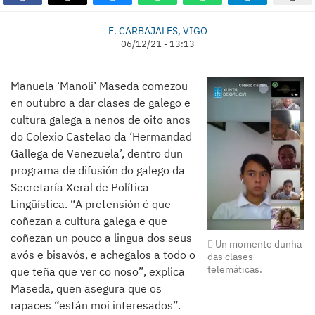
E. CARBAJALES, VIGO
06/12/21 - 13:13
Manuela ‘Manoli’ Maseda comezou
en outubro a dar clases de galego e
cultura galega a nenos de oito anos
do Colexio Castelao da ‘Hermandad
Gallega de Venezuela’, dentro dun
programa de difusión do galego da
Secretaría Xeral de Política
Lingüística. “A pretensión é que
coñezan a cultura galega e que
coñezan un pouco a lingua dos seus
Un momento dunha
avós e bisavós, e achegalos a todo o
das clases
telemáticas.
que teña que ver co noso”, explica
Maseda, quen asegura que os
rapaces “están moi interesados”.