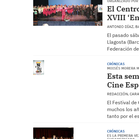
ORGANIZADO POR 
El Centro
XVIII ‘E
ANTONIO DÍAZ, 
El pasado sába
Llagosta (Barc
Federación d
CRÓNICAS
MOISÉS MORERA M
Esta sem
Cine Esp
REDACCIÓN, CAR
El Festival de
muchos los añ
tanto por el e
CRÓNICAS
ES LA PRIMERA V