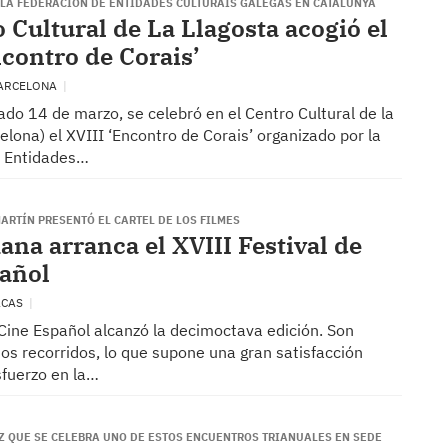
LA FEDERACIÓN DE ENTIDADES CULTURAIS GALEGAS EN CATALUNYA
 Cultural de La Llagosta acogió el
ncontro de Corais’
BARCELONA
do 14 de marzo, se celebró en el Centro Cultural de la
elona) el XVIII ‘Encontro de Corais’ organizado por la
e Entidades…
ARTÍN PRESENTÓ EL CARTEL DE LOS FILMES
ana arranca el XVIII Festival de
añol
ACAS
 Cine Español alcanzó la decimoctava edición. Son
os recorridos, lo que supone una gran satisfacción
sfuerzo en la…
EZ QUE SE CELEBRA UNO DE ESTOS ENCUENTROS TRIANUALES EN SEDE