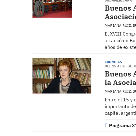
SUDAMERICANA
Buenos A
Asociaci
MARIANA RUIZ, 
El XVIII Congr
arrancó en Bue
años de exist
CRÓNICAS
DEL 15 AL 20 DE 
Buenos A
la Asoci
MARIANA RUIZ, 
Entre el 15 y 
importante del
capital argen
Programa X