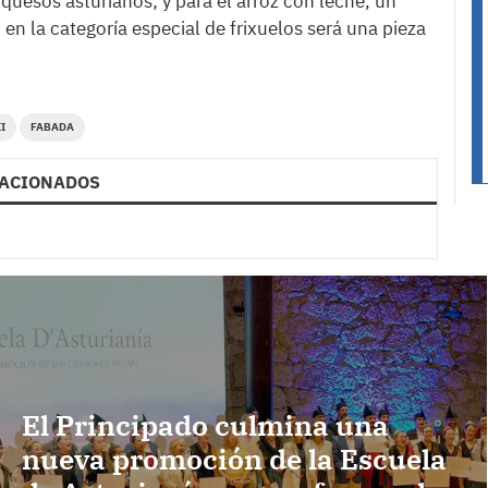
 quesos asturianos; y para el arroz con leche, un
en la categoría especial de frixuelos será una pieza
I
FABADA
ACIONADOS
El Principado culmina una
nueva promoción de la Escuela