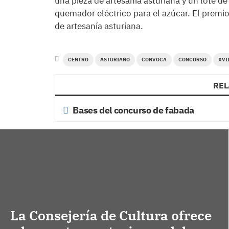
una pieza de artesanía asturiana y un lote de
quemador eléctrico para el azúcar. El premio 
de artesanía asturiana.
CENTRO
ASTURIANO
CONVOCA
CONCURSO
XVII
REL
Bases del concurso de fabada
La Consejería de Cultura ofrece