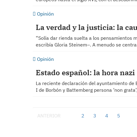
Opinión
La verdad y la justicia: la c
“Solía dar rienda suelta a los pensamientos 
escribía Gloria Steinem–. A menudo se centr
Opinión
Estado español: la hora nazi
La reciente declaración del ayuntamiento de 
I de Borbón y Battemberg persona ‘non grata
ANTERIOR
1
2
3
4
5