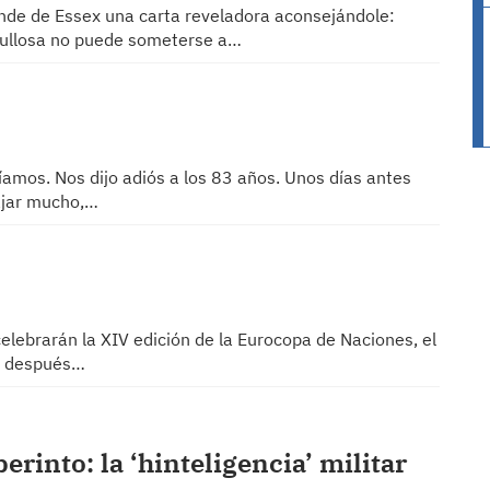
Conde de Essex una carta reveladora aconsejándole:
gullosa no puede someterse a…
íamos. Nos dijo adiós a los 83 años. Unos días antes
ajar mucho,…
 celebrarán la XIV edición de la Eurocopa de Naciones, el
ra después…
erinto: la ‘hinteligencia’ militar