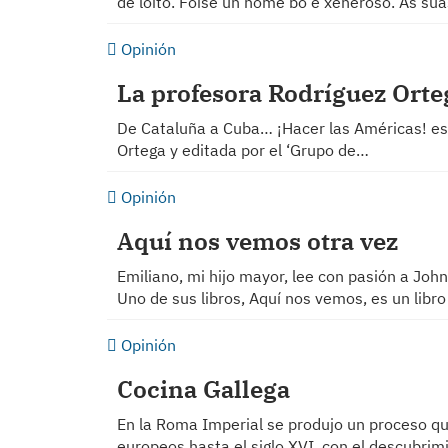
de loito. Foise un home bo e xeneroso. As sú
Opinión
La profesora Rodríguez Orte
De Cataluña a Cuba… ¡Hacer las Américas! es e
Ortega y editada por el ‘Grupo de…
Opinión
Aquí nos vemos otra vez
Emiliano, mi hijo mayor, lee con pasión a John
Uno de sus libros, Aquí nos vemos, es un libr
Opinión
Cocina Gallega
En la Roma Imperial se produjo un proceso que 
europeos hasta el siglo XVI, con el descubrim