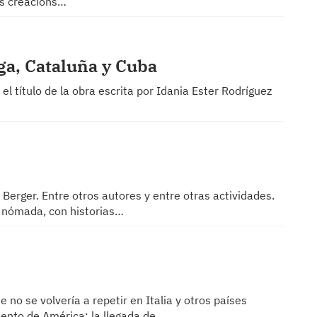
as creacións…
ga, Cataluña y Cuba
l título de la obra escrita por Idania Ester Rodríguez
 Berger. Entre otros autores y entre otras actividades.
o nómada, con historias…
no se volvería a repetir en Italia y otros países
iento de América: la llegada de…