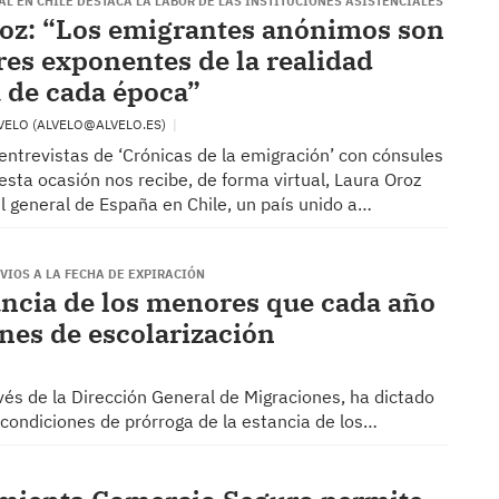
L EN CHILE DESTACA LA LABOR DE LAS INSTITUCIONES ASISTENCIALES
oz: “Los emigrantes anónimos son
res exponentes de la realidad
 de cada época”
VELO (ALVELO@ALVELO.ES)
 entrevistas de ‘Crónicas de la emigración’ con cónsules
esta ocasión nos recibe, de forma virtual, Laura Oroz
ul general de España en Chile, un país unido a…
VIOS A LA FECHA DE EXPIRACIÓN
ancia de los menores que cada año
nes de escolarización
vés de la Dirección General de Migraciones, ha dictado
s condiciones de prórroga de la estancia de los…