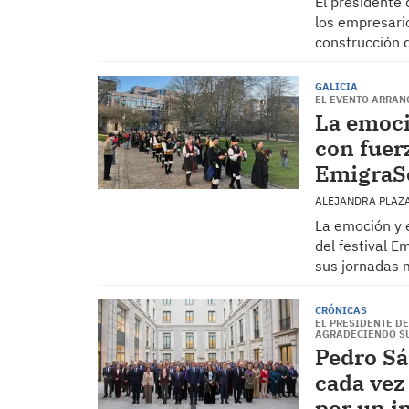
El presidente 
los empresario
construcción
GALICIA
EL EVENTO ARRAN
La emoci
con fuerz
EmigraS
ALEJANDRA PLAZ
La emoción y e
del festival E
sus jornadas 
CRÓNICAS
EL PRESIDENTE D
AGRADECIENDO S
Pedro Sá
cada vez
por un i