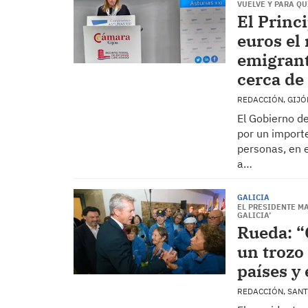
VUELVE Y PARA QU
El Princ
euros el 
emigrant
cerca de
REDACCIÓN, GIJ
El Gobierno d
por un import
personas, en 
a…
GALICIA
EL PRESIDENTE M
GALICIA’
Rueda: “
un trozo
países y
REDACCIÓN, SAN