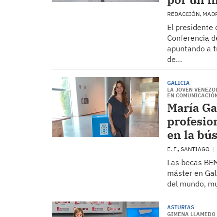
REDACCIÓN, MAD
El presidente 
Conferencia d
apuntando a tr
de…
GALICIA
LA JOVEN VENEZO
EN COMUNICACIÓN
María G
profesio
en la bú
E. F., SANTIAGO
Las becas BEM
máster en Gali
del mundo, mu
ASTURIAS
GIMENA LLAMEDO 