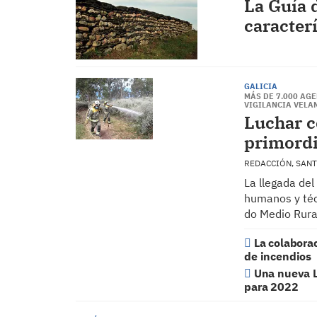
La Guía d
caracter
GALICIA
MÁS DE 7.000 AG
VIGILANCIA VELA
Luchar c
primordi
REDACCIÓN, SAN
La llegada del
humanos y técn
do Medio Rura
La colaborac
de incendios
Una nueva L
para 2022