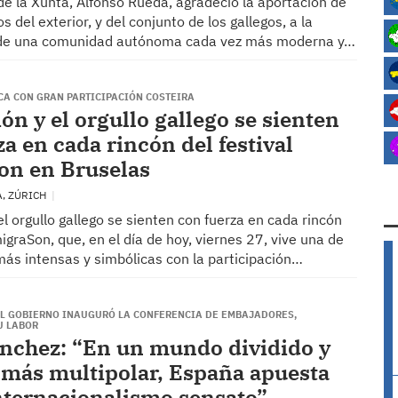
de la Xunta, Alfonso Rueda, agradeció la aportación de
s del exterior, y del conjunto de los gallegos, a la
 de una comunidad autónoma cada vez más moderna y…
CA CON GRAN PARTICIPACIÓN COSTEIRA
ón y el orgullo gallego se sienten
a en cada rincón del festival
on en Bruselas
A, ZÚRICH
l orgullo gallego se sienten con fuerza en cada rincón
migraSon, que, en el día de hoy, viernes 27, vive una de
más intensas y simbólicas con la participación…
EL GOBIERNO INAUGURÓ LA CONFERENCIA DE EMBAJADORES,
U LABOR
nchez: “En un mundo dividido y
 más multipolar, España apuesta
nternacionalismo sensato”