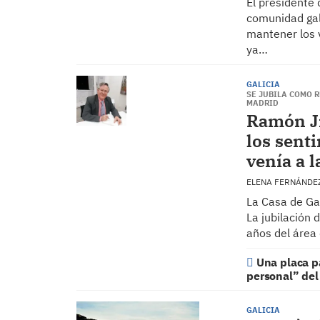
El presidente 
comunidad gal
mantener los 
ya…
GALICIA
SE JUBILA COMO 
MADRID
Ramón Ji
los sent
venía a l
ELENA FERNÁNDE
La Casa de Gal
La jubilación
años del área 
Una placa p
personal” del
GALICIA