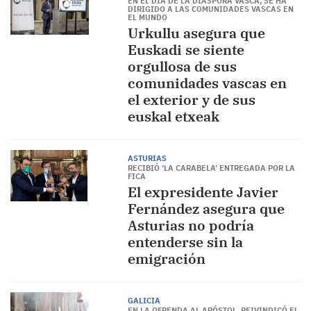
EN EL DÍA DE LA DIÁSPORA VASCA, SE HA
DIRIGIDO A LAS COMUNIDADES VASCAS EN
EL MUNDO
Urkullu asegura que
Euskadi se siente
orgullosa de sus
comunidades vascas en
el exterior y de sus
euskal etxeak
ASTURIAS
RECIBIÓ ‘LA CARABELA’ ENTREGADA POR LA
FICA
El expresidente Javier
Fernández asegura que
Asturias no podría
entenderse sin la
emigración
GALICIA
EN LA OFRENDA AL APÓSTOL, REIVINDICÓ EL