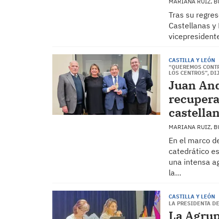
MARIANA RUIZ, 
Tras su regres
Castellanas y 
vicepresident
CASTILLA Y LEÓN
“QUEREMOS CONTR
LOS CENTROS”, DI
Juan And
recupera
castella
MARIANA RUIZ, 
En el marco d
catedrático e
una intensa a
la…
CASTILLA Y LEÓN
LA PRESIDENTA DE
La Agrup