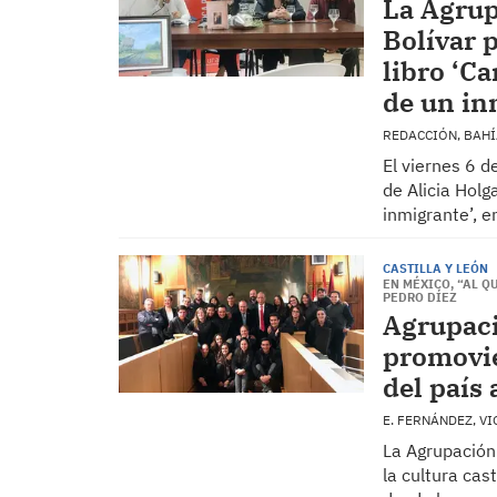
La Agrup
Bolívar 
libro ‘C
de un in
REDACCIÓN, BAH
El viernes 6 d
de Alicia Hol
inmigrante’, e
CASTILLA Y LEÓN
EN MÉXICO, “AL Q
PEDRO DÍEZ
Agrupaci
promovie
del país 
E. FERNÁNDEZ, V
La Agrupación
la cultura cas