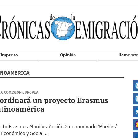
n Impresa
Opinión
Hemerote
INOAMERICA
 LA COMISIÓN EUROPEA
oordinará un proyecto Erasmus
atinoamérica
yecto Erasmus Mundus-Acción 2 denominado ‘Puedes’
lo Económico y Social…