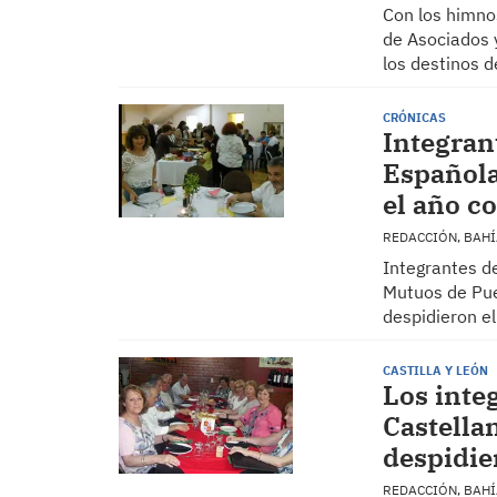
Con los himno
de Asociados y
los destinos 
CRÓNICAS
Integrant
Española
el año c
REDACCIÓN, BAH
Integrantes de
Mutuos de Puer
despidieron e
CASTILLA Y LEÓN
Los integ
Castella
despidie
REDACCIÓN, BAH