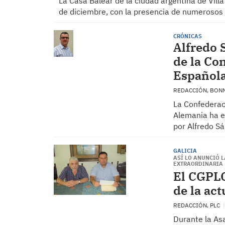
La Casa Balear de la ciudad argentina de Vill
de diciembre, con la presencia de numerosos
CRÓNICAS
Alfredo 
de la Co
Español
REDACCIÓN, BON
La Confederac
Alemania ha el
por Alfredo S
GALICIA
ASÍ LO ANUNCIÓ 
EXTRAORDINARIA
El CGPLC
de la act
REDACCIÓN, PLC
Durante la As