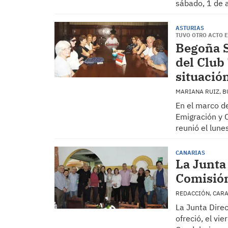
sábado, 1 de a
ASTURIAS
TUVO OTRO ACTO E
Begoña S
del Club
situació
MARIANA RUIZ, 
En el marco de
Emigración y 
reunió el lun
CANARIAS
La Junta
Comisión
REDACCIÓN, CAR
La Junta Dire
ofreció, el vi