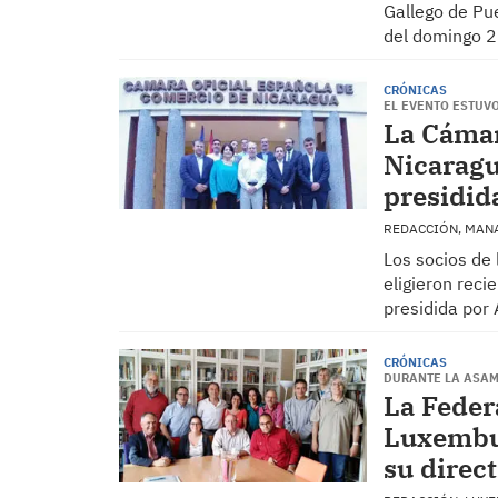
Gallego de Pu
del domingo 2
CRÓNICAS
EL EVENTO ESTUV
La Cámar
Nicaragu
presidid
REDACCIÓN, MA
Los socios de
eligieron reci
presidida por 
CRÓNICAS
DURANTE LA ASAM
La Feder
Luxembu
su direct