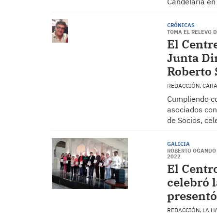
Candelaria en
CRÓNICAS
TOMA EL RELEVO 
El Centr
Junta Di
Roberto 
REDACCIÓN, CAR
Cumpliendo co
asociados con
de Socios, ce
GALICIA
ROBERTO OGANDO 
2022
El Centr
celebró 
presentó
REDACCIÓN, LA 