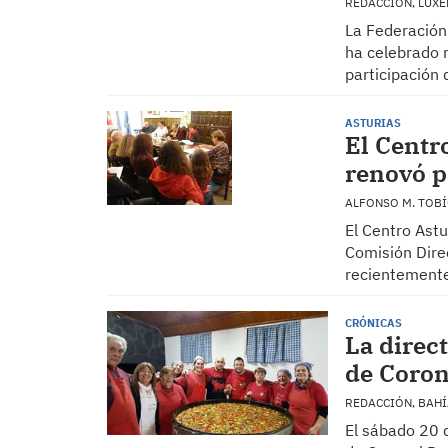
REDACCIÓN, LU
La Federación
ha celebrado 
participación
ASTURIAS
El Centr
renovó p
ALFONSO M. TOBÍ
El Centro Ast
Comisión Dire
recientement
CRÓNICAS
La direc
de Coron
REDACCIÓN, BAH
El sábado 20 d