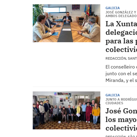
GALICIA
JOSÉ GONZÁLEZ Y
AMBOS DELEGADO
La Xunta
delegaci
para las 
colectiv
REDACCIÓN, SAN
El conselleir
junto con el s
Miranda, y el 
GALICIA
JUNTO A RODRÍGU
CIUDADES
José Gon
los mayo
colectiv
REDACCIÓN, SÃO