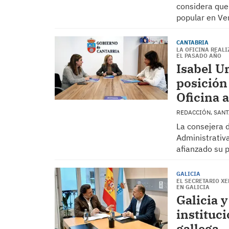
considera que
popular en Ven
CANTABRIA
LA OFICINA REAL
EL PASADO AÑO
Isabel U
posición 
Oficina 
REDACCIÓN, SAN
La consejera d
Administrativa
afianzado su 
GALICIA
EL SECRETARIO X
EN GALICIA
Galicia 
instituci
gallega