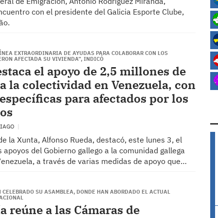
xeral de Emigración, Antonio Rodríguez Miranda,
cuentro con el presidente del Galicia Esporte Clube,
ão.
ÍNEA EXTRAORDINARIA DE AYUDAS PARA COLABORAR CON LOS
ERON AFECTADA SU VIVIENDA”, INDICÓ
staca el apoyo de 2,5 millones de
 a la colectividad en Venezuela, con
específicas para afectados por los
tos
TIAGO
de la Xunta, Alfonso Rueda, destacó, este lunes 3, el
s apoyos del Gobierno gallego a la comunidad gallega
Venezuela, a través de varias medidas de apoyo que…
 CELEBRADO SU ASAMBLEA, DONDE HAN ABORDADO EL ACTUAL
ACIONAL
 reúne a las Cámaras de