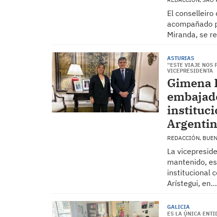
El conselleir
acompañado po
Miranda, se r
ASTURIAS
“ESTE VIAJE NOS 
VICEPRESIDENTA
Gimena L
embajado
instituci
Argenti
REDACCIÓN, BUE
La vicepresid
mantenido, es
institucional
Arístegui, en…
GALICIA
ES LA ÚNICA ENT