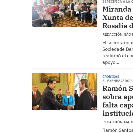
ESPECÍFICA A LA
Miranda 
Xunta de
Rosalía 
REDACCIÓN, SÃO
El secretario 
Sociedade Ben
reafirmó el c
apoyo…
CRÓNICAS
EL EXEMBAJADOR 
Ramón Sa
sobra ap
falta cap
instituc
REDACCIÓN, MAD
Ramón Santos 