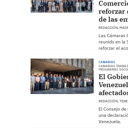
Comercio
reforzar 
de las e
REDACCIÓN, MAD
Las Cámaras O
reunido en la
reforzar el a
CANARIAS
CANARIAS TRABAJ
PROGRAMAS SOCIA
El Gobie
Venezuel
afectado
REDACCIÓN, TEN
El Consejo de
una declaració
Venezuela.