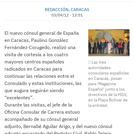
REDACCIÓN, CARACAS
03/09/12 - 13:51
El nuevo cónsul general de España
en Caracas, Paulino González
Fernández-Corugedo, realizó una
visita de cortesía a los cuatro
mayores centros españoles
Las tres
autoridades
radicados en Caracas para
consulares españolas
continuar las relaciones entre el
en Caracas, posan
Consulado y estas instituciones, las
para ‘Magazine
Español’ junto a los
que augura seguirán siendo
directivos de la HGV,
“excelentes”.
en la Plaza Bolívar de
Durante las visitas, el jefe de la
la entidad.
Oficina Consular de Carrera estuvo
acompañado de su cónsul general
adjunto, Bernabé Aguilar Arigo, y del nuevo cónsul
adjunto encargado del Registro Civil, Pablo Tejera