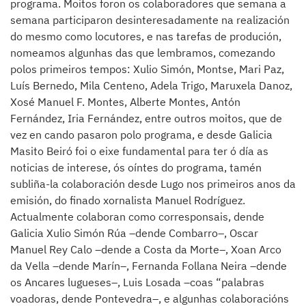
programa. Moitos foron os colaboradores que semana a
semana participaron desinteresadamente na realización
do mesmo como locutores, e nas tarefas de produción,
nomeamos algunhas das que lembramos, comezando
polos primeiros tempos: Xulio Simón, Montse, Mari Paz,
Luís Bernedo, Mila Centeno, Adela Trigo, Maruxela Danoz,
Xosé Manuel F. Montes, Alberte Montes, Antón
Fernández, Iria Fernández, entre outros moitos, que de
vez en cando pasaron polo programa, e desde Galicia
Masito Beiró foi o eixe fundamental para ter ó día as
noticias de interese, ós oíntes do programa, tamén
subliña-la colaboración desde Lugo nos primeiros anos da
emisión, do finado xornalista Manuel Rodríguez.
Actualmente colaboran como corresponsais, dende
Galicia Xulio Simón Rúa –dende Combarro–, Oscar
Manuel Rey Calo –dende a Costa da Morte–, Xoan Arco
da Vella –dende Marín–, Fernanda Follana Neira –dende
os Ancares lugueses–, Luis Losada –coas “palabras
voadoras, dende Pontevedra–, e algunhas colaboracións