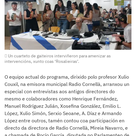
Un cuarteto de gaiteiros interviñeron para amenizar as
intervencións, xunto coas ‘Rosalieiras’.
O equipo actual do programa, dirixido polo profesor Xulio
Couxil, na emisora municipal Radio Cornellà, arranxou un
especial con entrevistas aos antigos directores do
mesmo e colaboradores como Henrique Fernández,
Manuel Rodríguez Julián, Xosefina González, Emilio L.
López, Xulio Simón, Serxio Seoane, A. Díaz e Armando
López entre outros, tamén contou coa participación en
directo da directora de Radio Cornellà, Mireia Navarro, e
a chamada de Rocío García, diputada no Parlamenteo de