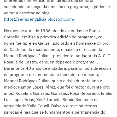
diferentes intervencións en directo que se foron
sucedendo ao longo da emisión do programa, e pódense
voltar a escoitar no blog:
https://semprengalicia.blogspot.com/
.
No mes de abril de 1986, desde as ondas de Radio
Cornellà, emítise a primeira edición do programa, co
nome ‘Sempre en Galiza’, adoitado en homenaxe ó libro
de Castelao do mesmo nome, e baixo a dirección de
Manuel Rodríguez Julian –presidente fundador da A. C. G.
Rosalía de Castro, de quen depende o programa–.
Durante os 40 anos de andadura, pasaron pola dirección
do programa o xa nomeado e fundador do mesmo,
Manuel Rodríguez Julián, que o dirixiu durante ano e
medio; Ramón López Pérez, que foi director durante oito
anos; Xosefina González González, Rosa Reboredo, Emilio
Luís López Arias, Xosé Lamela, Serxio Seoane e na
actualidade Xulio Couxil. Baixo a dirección destas
persoas é nas que se fundamentou a permanencia do