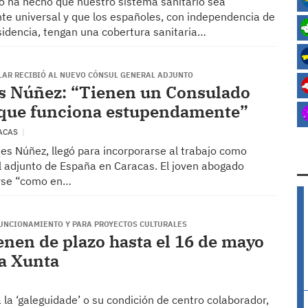
o ha hecho que nuestro sistema sanitario sea
e universal y que los españoles, con independencia de
sidencia, tengan una cobertura sanitaria…
LAR RECIBIÓ AL NUEVO CÓNSUL GENERAL ADJUNTO
s Núñez: “Tienen un Consulado
 que funciona estupendamente”
RACAS
es Núñez, llegó para incorporarse al trabajo como
l adjunto de España en Caracas. El joven abogado
irse “como en…
FUNCIONAMIENTO Y PARA PROYECTOS CULTURALES
ienen de plazo hasta el 16 de mayo
la Xunta
la ‘galeguidade’ o su condición de centro colaborador,