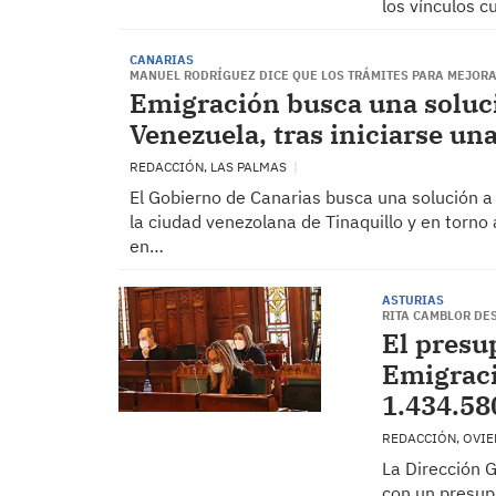
los vínculos c
CANARIAS
MANUEL RODRÍGUEZ DICE QUE LOS TRÁMITES PARA MEJORA
Emigración busca una soluci
Venezuela, tras iniciarse un
REDACCIÓN, LAS PALMAS
El Gobierno de Canarias busca una solución a 
la ciudad venezolana de Tinaquillo y en torn
en…
ASTURIAS
RITA CAMBLOR DE
El presu
Emigraci
1.434.58
REDACCIÓN, OVI
La Dirección 
con un presup