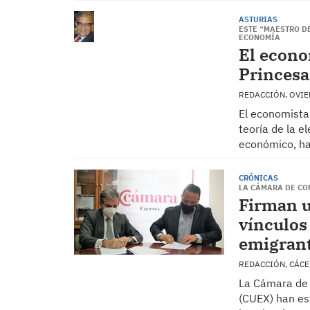
ASTURIAS
ESTE “MAESTRO D
ECONOMÍA
El econo
Princesa
REDACCIÓN, OVI
El economista
teoría de la e
económico, ha
CRÓNICAS
LA CÁMARA DE CO
Firman u
vínculos 
emigrant
REDACCIÓN, CÁC
La Cámara de 
(CUEX) han es