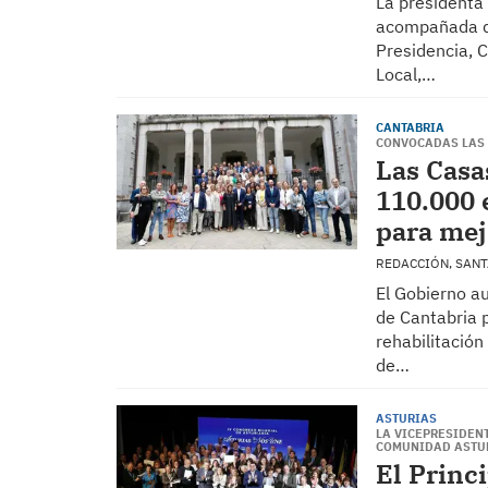
La presidenta 
acompañada de
Presidencia, 
Local,…
CANTABRIA
CONVOCADAS LAS 
Las Casa
110.000 
para mej
REDACCIÓN, SAN
El Gobierno a
de Cantabria p
rehabilitación
de…
ASTURIAS
LA VICEPRESIDEN
COMUNIDAD ASTU
El Princ