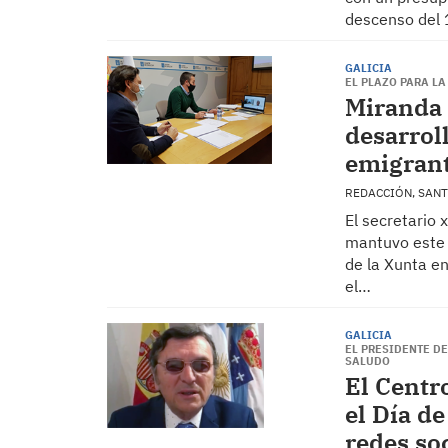
descenso del 1
GALICIA
EL PLAZO PARA LA
Miranda 
desarrol
emigrant
REDACCIÓN, SAN
El secretario 
mantuvo este 
de la Xunta en
el…
GALICIA
EL PRESIDENTE D
SALUDO
El Centr
el Día de
redes so