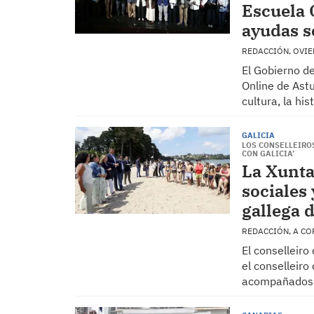
Escuela 
ayudas s
REDACCIÓN, OVI
El Gobierno d
Online de Astu
cultura, la hi
GALICIA
LOS CONSELLEIROS
CON GALICIA’
La Xunta
sociales 
gallega d
REDACCIÓN, A C
El conselleiro
el conselleir
acompañados d