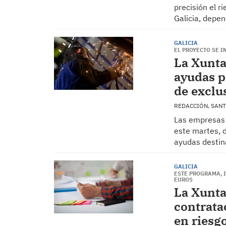
precisión el r
Galicia, depen
GALICIA
EL PROYECTO SE I
La Xunta
ayudas p
de exclu
REDACCIÓN, SAN
Las empresas 
este martes, d
ayudas destin
GALICIA
ESTE PROGRAMA, I
EUROS
La Xunta
contrata
en riesg