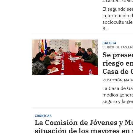
J. CASTRO, KÖN
El segundo se
la formación
socioculturale
8…
GALICIA
EL 80% DE LAS E
Se prese
riesgo e
Casa de 
REDACCIÓN, MAD
La Casa de Gal
medios general
seguro y la ge
CRÓNICAS
La Comisión de Jóvenes y Mu
situación de los mayores en 