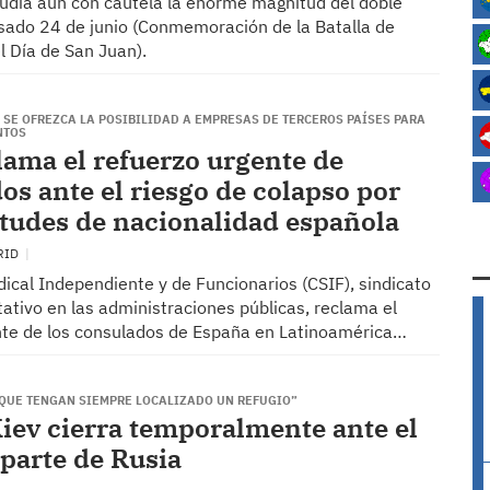
udia aún con cautela la enorme magnitud del doble
sado 24 de junio (Conmemoración de la Batalla de
l Día de San Juan).
 SE OFREZCA LA POSIBILIDAD A EMPRESAS DE TERCEROS PAÍSES PARA
NTOS
lama el refuerzo urgente de
os ante el riesgo de colapso por
citudes de nacionalidad española
RID
dical Independiente y de Funcionarios (CSIF), sindicato
ativo en las administraciones públicas, reclama el
nte de los consulados de España en Latinoamérica…
“QUE TENGAN SIEMPRE LOCALIZADO UN REFUGIO”
iev cierra temporalmente ante el
 parte de Rusia