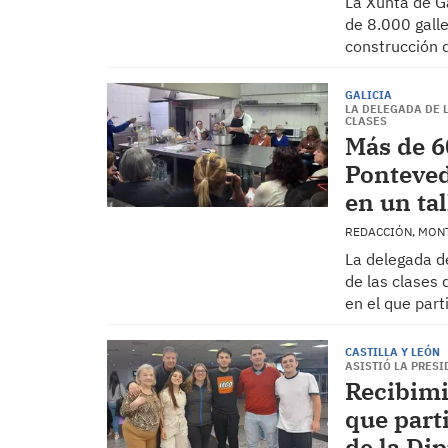
La Xunta de Ga
de 8.000 galle
construcción 
GALICIA
LA DELEGADA DE L
CLASES
Más de 6
Ponteved
en un tal
REDACCIÓN, MON
La delegada de
de las clases 
en el que par
CASTILLA Y LEÓN
ASISTIÓ LA PRES
Recibimi
que part
de la Di