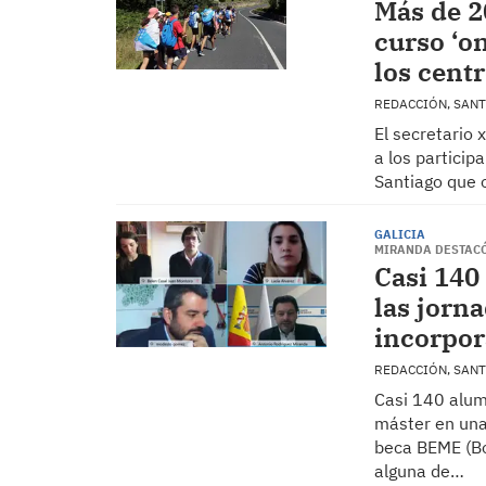
Más de 2
curso ‘on
los centr
REDACCIÓN, SAN
El secretario 
a los particip
Santiago que 
GALICIA
MIRANDA DESTACÓ
Casi 140
las jorn
incorpor
REDACCIÓN, SAN
Casi 140 alum
máster en una 
beca BEME (Bo
alguna de…