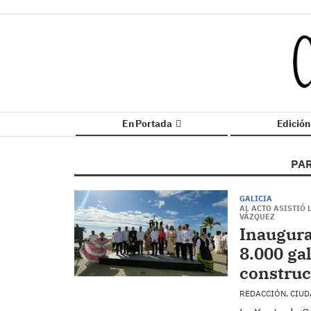
En Portada
Edició
PA
GALICIA
AL ACTO ASISTIÓ
VÁZQUEZ
Inaugura
8.000 ga
construc
REDACCIÓN, CIU