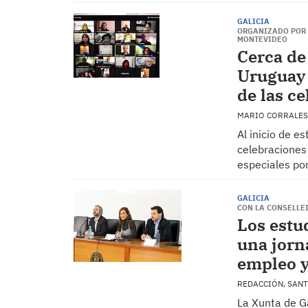
GALICIA
ORGANIZADO POR 
MONTEVIDEO
Cerca de
Uruguay 
de las c
MARIO CORRALES
Al inicio de e
celebraciones 
especiales po
GALICIA
CON LA CONSELLE
Los estu
una jorn
empleo 
REDACCIÓN, SAN
La Xunta de Ga