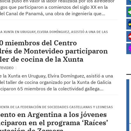
licia puso en valor la labor realizada por los alrededor
gos que participaron a comienzos del siglo XX en la
del Canal de Panamá, una obra de ingeniería que…
A XUNTA EN URUGUAY, ELVIRA DOMÍNGUEZ, ASISTIÓ A UNA DE LAS
0 miembros del Centro
rés de Montevideo participaron
ler de cocina de la Xunta
TEVIDEO
 la Xunta en Uruguay, Elvira Domínguez, asistió a una
del taller de cocina organizado por la Xunta de Galicia
ticiparon 65 miembros de la colectividad gallega…
IDENTA DE LA FEDERACIÓN DE SOCIEDADES CASTELLANAS Y LEONESAS
ento en Argentina a los jóvenes
iciparon en el programa ‘Raíces’
putación de Zamora