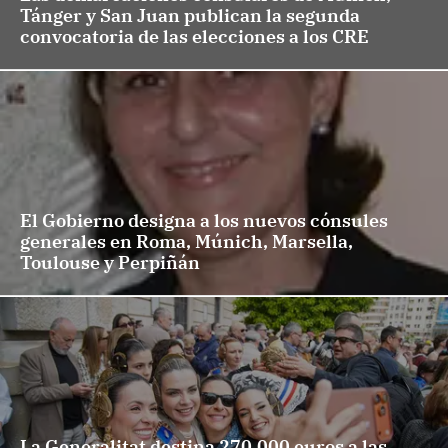
Tánger y San Juan publican la segunda
convocatoria de las elecciones a los CRE
El Gobierno designa a los nuevos cónsules
generales en Roma, Múnich, Marsella,
Toulouse y Perpiñán
La Generalitat destina 270.000 euros a las