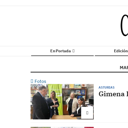
En Portada
Edició
MAR
Fotos
ASTURIAS
Gimena L