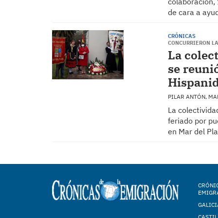
colaboración, 
de cara a ayud
CRÓNICAS
CONCURRIERON LA
La colec
se reunió
Hispani
PILAR ANTÓN, MA
La colectivida
feriado por pu
en Mar del Pla
CRÓNIC
EMIGR
GALICI
CASTIL