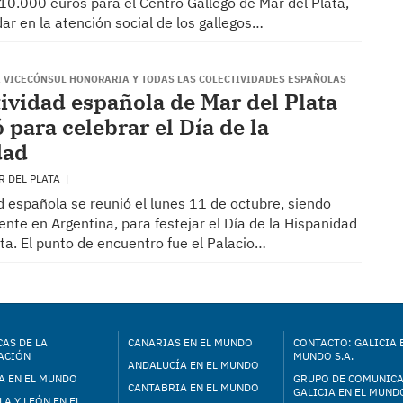
10.000 euros para el Centro Gallego de Mar del Plata,
ar en la atención social de los gallegos…
 VICECÓNSUL HONORARIA Y TODAS LAS COLECTIVIDADES ESPAÑOLAS
tividad española de Mar del Plata
 para celebrar el Día de la
dad
R DEL PLATA
d española se reunió el lunes 11 de octubre, siendo
ente en Argentina, para festejar el Día de la Hispanidad
ta. El punto de encuentro fue el Palacio…
AS DE LA
CANARIAS EN EL MUNDO
CONTACTO: GALICIA 
ACIÓN
MUNDO S.A.
ANDALUCÍA EN EL MUNDO
A EN EL MUNDO
GRUPO DE COMUNIC
CANTABRIA EN EL MUNDO
GALICIA EN EL MUNDO
LA Y LEÓN EN EL