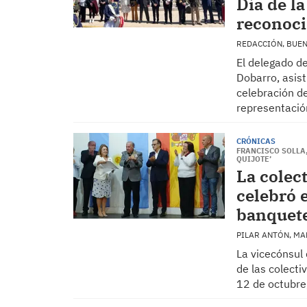
Día de l
reconoci
REDACCIÓN, BUE
El delegado de
Dobarro, asist
celebración de
representaci
CRÓNICAS
FRANCISCO SOLLA,
QUIJOTE’
La colec
celebró 
banquete
PILAR ANTÓN, MA
La vicecónsul 
de las colecti
12 de octubre,