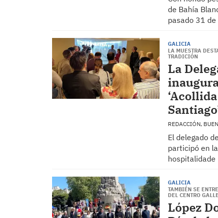
de Bahía Blanc
pasado 31 de 
GALICIA
LA MUESTRA DESTA
TRADICIÓN
La Deleg
inaugura
‘Acollid
Santiago
REDACCIÓN, BUE
El delegado d
participó en l
hospitalidade
GALICIA
TAMBIÉN SE ENTRE
DEL CENTRO GALL
López Do