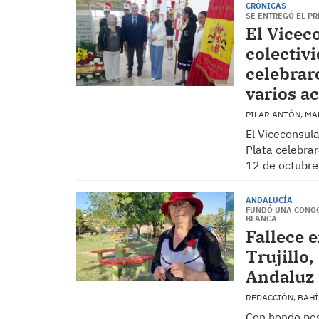
CRÓNICAS
SE ENTREGÓ EL PR
El Vicec
colectiv
celebrar
varios a
PILAR ANTÓN, MA
El Viceconsul
Plata celebrar
12 de octubre 
ANDALUCÍA
FUNDÓ UNA CONOC
BLANCA
Fallece 
Trujillo
Andaluz 
REDACCIÓN, BAH
Con hondo pes