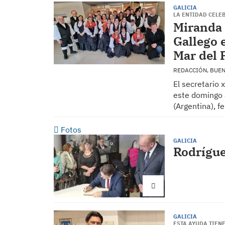
GALICIA
LA ENTIDAD CELEB
Miranda 
Gallego e
Mar del 
REDACCIÓN, BUE
El secretario 
este domingo a
(Argentina), f
Fotos
GALICIA
Rodrígue
GALICIA
ESTA AYUDA TIEN