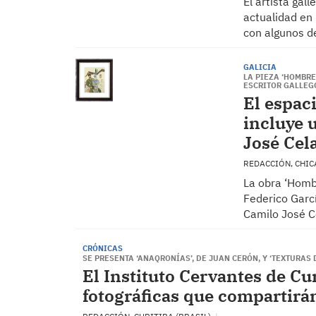
El artista gal
actualidad en 
con algunos d
GALICIA
LA PIEZA ‘HOMBRE
ESCRITOR GALLEG
El espac
incluye 
José Cel
REDACCIÓN, CHI
La obra ‘Hombr
Federico Garcí
Camilo José Ce
CRÓNICAS
SE PRESENTA ‘ANAQRONÍAS’, DE JUAN CERÓN, Y ‘TEXTURAS 
El Instituto Cervantes de Cu
fotográficas que compartirá