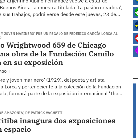
lego-argentino Albino Fernández vuelve a estar de
Buenos Aires. La muestra titulada ‘La pasión creadora’,
e sus trabajos, podrá verse desde este jueves, 23 de…
 Y JOVEN MARINERO’ FUE UN REGALO DE FEDERICO GARCÍA LORCA AL
O
io Wrightwood 659 de Chicago
una obra de la Fundación Camilo
a en su exposición
CAGO
e y joven marinero’ (1929), del poeta y artista
a Lorca y perteneciente a la colección de la Fundación
la, formará parte de la exposición internacional ‘The…
DE AMAZONIA’, DE PATRICK VAGHETTI
ritiba inaugura dos exposiciones
n espacio