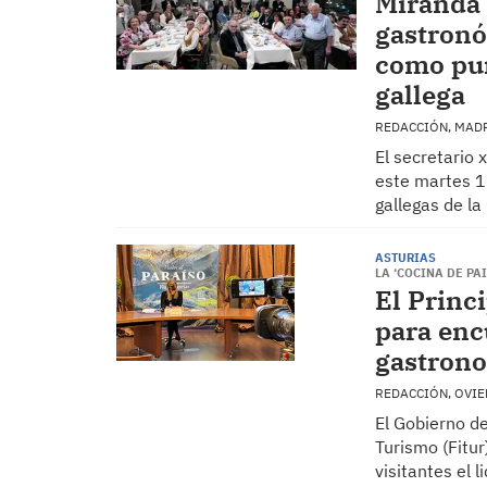
Miranda 
gastronó
como pun
gallega
REDACCIÓN, MAD
El secretario 
este martes 1
gallegas de l
ASTURIAS
LA ‘COCINA DE PA
El Princ
para enc
gastrono
REDACCIÓN, OVI
El Gobierno de
Turismo (Fitur
visitantes el