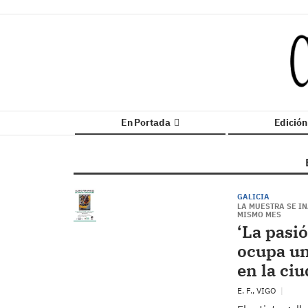
En Portada
Edició
GALICIA
LA MUESTRA SE IN
MISMO MES
‘La pasi
ocupa un 
en la ci
E. F., VIGO