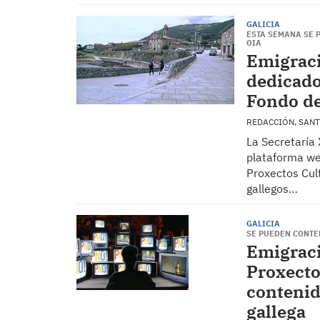
GALICIA
ESTA SEMANA SE 
OIA
Emigraci
dedicado
Fondo de
REDACCIÓN, SAN
La Secretaría 
plataforma we
Proxectos Cul
gallegos…
GALICIA
SE PUEDEN CONTE
Emigraci
Proxecto
contenid
gallega