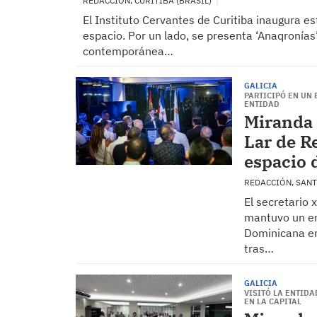
REDACCIÓN, CURITIBA (BRASIL)
El Instituto Cervantes de Curitiba inaugura 
espacio. Por un lado, se presenta ‘Anaqronía
contemporánea…
GALICIA
PARTICIPÓ EN UN
ENTIDAD
Miranda 
Lar de R
espacio 
REDACCIÓN, SAN
El secretario 
mantuvo un en
Dominicana en
tras…
GALICIA
VISITÓ LA ENTID
EN LA CAPITAL