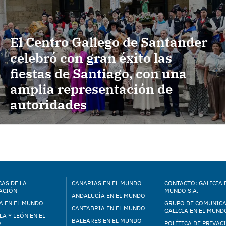
El Centro Gallego de Santander
celebró con gran éxito las
fiestas de Santiago, con una
amplia representación de
autoridades
AS DE LA
CANARIAS EN EL MUNDO
CONTACTO: GALICIA 
ACIÓN
MUNDO S.A.
ANDALUCÍA EN EL MUNDO
A EN EL MUNDO
GRUPO DE COMUNIC
CANTABRIA EN EL MUNDO
GALICIA EN EL MUNDO
LA Y LEÓN EN EL
BALEARES EN EL MUNDO
O
POLÍTICA DE PRIVAC