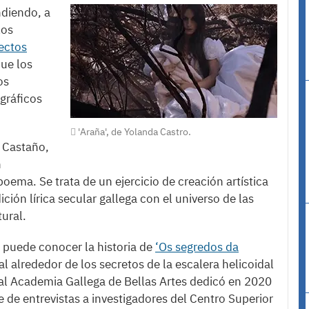
ndiendo, a
los
ectos
que los
os
gráficos
'Araña', de Yolanda Castro.
 Castaño,
n
oema. Se trata de un ejercicio de creación artística
ición lírica secular gallega con el universo de las
tural.
se puede conocer la historia de
‘Os segredos da
l alrededor de los secretos de la escalera helicoidal
al Academia Gallega de Bellas Artes dedicó en 2020
e de entrevistas a investigadores del Centro Superior