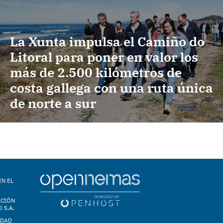
La Xunta impulsa el Camiño do
Litoral para poner en valor los
más de 2.500 kilómetros de
costa gallega con una ruta única
de norte a sur
EN EL
ACIÓN
 S.A.
IDAD