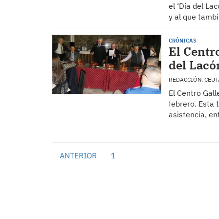
el ‘Día del La
y al que tamb
CRÓNICAS
El Centr
del Lacó
REDACCIÓN, CEU
El Centro Gall
febrero. Esta 
asistencia, e
ANTERIOR
1
2