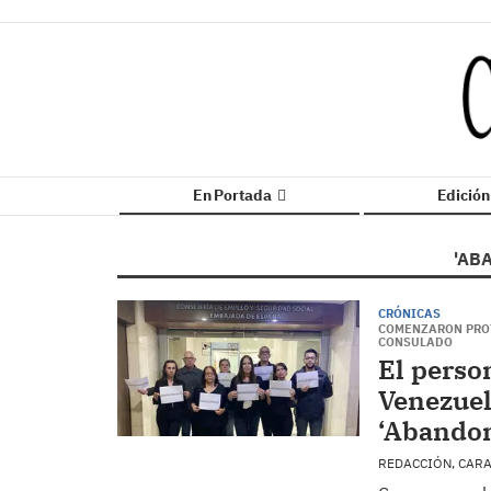
En Portada
Edició
'AB
CRÓNICAS
COMENZARON PROT
CONSULADO
El person
Venezuel
‘Abando
REDACCIÓN, CAR