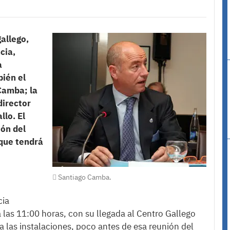
allego,
cia,
a
bién el
Camba; la
director
llo. El
ión del
 que tendrá
Santiago Camba.
cia
 las 11:00 horas, con su llegada al Centro Gallego
a las instalaciones, poco antes de esa reunión del