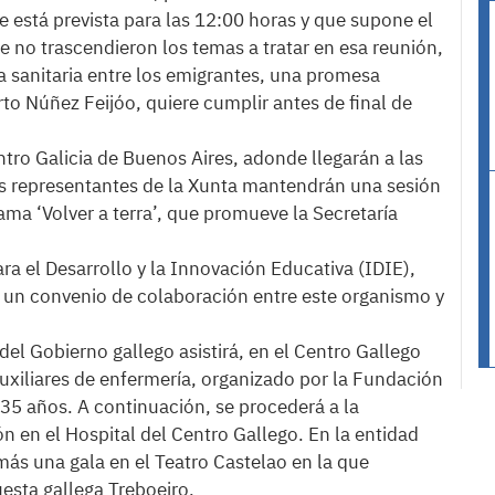
 está prevista para las 12:00 horas y que supone el
ue no trascendieron los temas a tratar en esa reunión,
ta sanitaria entre los emigrantes, una promesa
rto Núñez Feijóo, quiere cumplir antes de final de
entro Galicia de Buenos Aires, adonde llegarán a las
los representantes de la Xunta mantendrán una sesión
ama ‘Volver a terra’, que promueve la Secretaría
ara el Desarrollo y la Innovación Educativa (IDIE),
rá un convenio de colaboración entre este organismo y
 del Gobierno gallego asistirá, en el Centro Gallego
auxiliares de enfermería, organizado por la Fundación
35 años. A continuación, se procederá a la
 en el Hospital del Centro Gallego. En la entidad
más una gala en el Teatro Castelao en la que
uesta gallega Treboeiro.