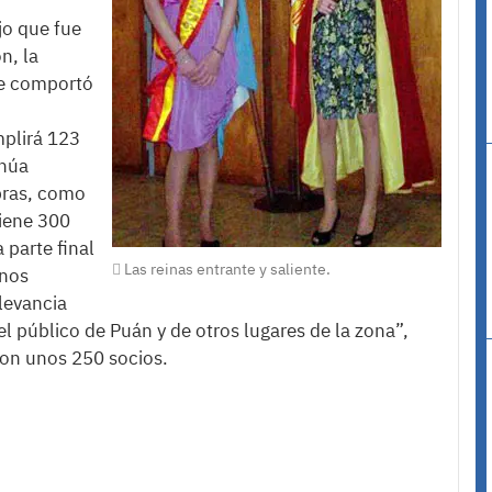
jo que fue
n, la
se comportó
plirá 123
inúa
obras, como
tiene 300
 parte final
Las reinas entrante y saliente.
 nos
levancia
 público de Puán y de otros lugares de la zona”,
 con unos 250 socios.