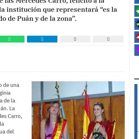
 las Mercedes Carro, felicitó a la
a institución que representará “es la
do de Puán y de la zona”.
go de una
ginia
a de la
án. La
des Carro,
la
ua del