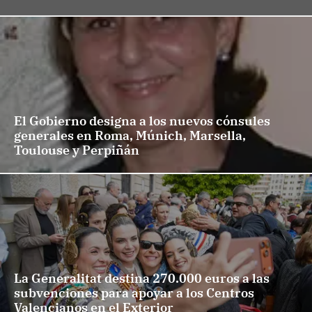
El Gobierno designa a los nuevos cónsules
generales en Roma, Múnich, Marsella,
Toulouse y Perpiñán
La Generalitat destina 270.000 euros a las
subvenciones para apoyar a los Centros
Valencianos en el Exterior