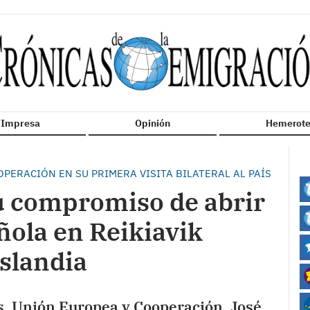
n Impresa
Opinión
Hemerote
PERACIÓN EN SU PRIMERA VISITA BILATERAL AL PAÍS
u compromiso de abrir
ola en Reikiavik
Islandia
s, Unión Europea y Cooperación, José