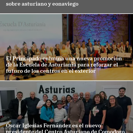
sobre asturiano y eonaviego
El Principado culmina una nueva promoción
de la Escuela de Asturianía para reforzar el
futuro de los centros en el exterior
Óscar Iglesias Fernández es el nuevo
presidente del Centro Asturiano de Comodoro