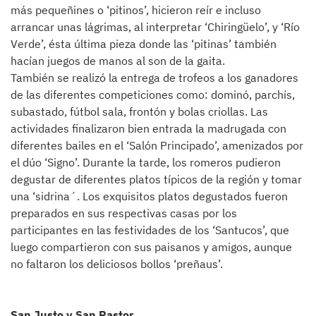
más pequeñines o ‘pitinos’, hicieron reír e incluso
arrancar unas lágrimas, al interpretar ‘Chiringüelo’, y ‘Río
Verde’, ésta última pieza donde las ‘pitinas’ también
hacían juegos de manos al son de la gaita.
También se realizó la entrega de trofeos a los ganadores
de las diferentes competiciones como: dominó, parchís,
subastado, fútbol sala, frontón y bolas criollas. Las
actividades finalizaron bien entrada la madrugada con
diferentes bailes en el ‘Salón Principado’, amenizados por
el dúo ‘Signo’. Durante la tarde, los romeros pudieron
degustar de diferentes platos típicos de la región y tomar
una ‘sidrina´. Los exquisitos platos degustados fueron
preparados en sus respectivas casas por los
participantes en las festividades de los ‘Santucos’, que
luego compartieron con sus paisanos y amigos, aunque
no faltaron los deliciosos bollos ‘preñaus’.
San Justo y San Pastor