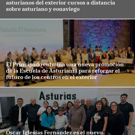
asturianos del exterior cursos a distancia
sobre asturiano y eonaviego
El Principado culmina una nueva promoción
de la Escuela de Asturianía para reforzar el
futuro de los centros en el exterior
Óscar Iglesias Fernández es el nuevo