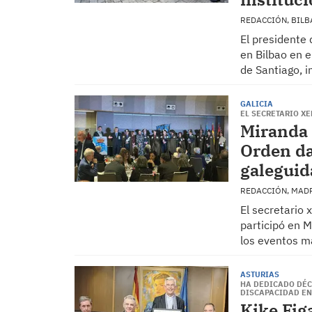
REDACCIÓN, BIL
El presidente 
en Bilbao en 
de Santiago, i
GALICIA
EL SECRETARIO XE
Miranda 
Orden da
galeguid
REDACCIÓN, MAD
El secretario 
participó en M
los eventos má
ASTURIAS
HA DEDICADO DÉC
DISCAPACIDAD E
Kike Figa