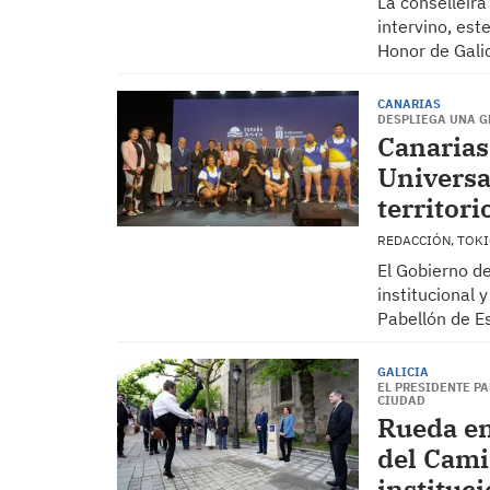
La conselleir
intervino, est
Honor de Gali
CANARIAS
DESPLIEGA UNA G
Canarias
Universa
territori
REDACCIÓN, TOK
El Gobierno d
institucional 
Pabellón de E
GALICIA
EL PRESIDENTE PA
CIUDAD
Rueda en
del Cami
instituci