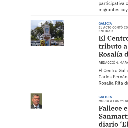
participativa 
migrantes cuyo
GALICIA
EL ACTO CONTÓ C
ENTIDAD
El Centr
tributo a
Rosalía 
REDACCIÓN, MAR
El Centro Gal
Carlos Fernánd
Rosalía Rita d
GALICIA
MURIÓ A LOS 71 
Fallece 
Sanmartí
diario ‘E