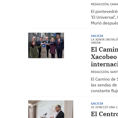
REDACCIÓN, CAR
El pontevedrés
‘El Universal’
Murió después
GALICIA
LA XUNTA INSTAL
UNIÓN
El Camin
Xacobeo 
internac
REDACCIÓN, SAN
El Camino de S
las sendas de
constante fluj
GALICIA
SE OFRECIÓ UNA 
El Centr