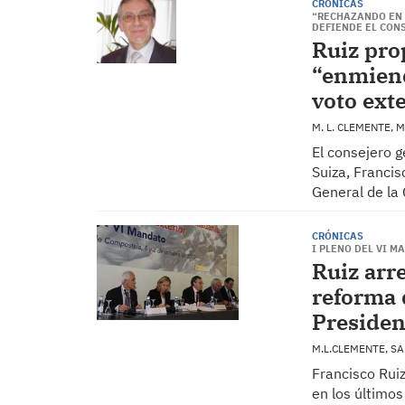
CRÓNICAS
“RECHAZANDO EN S
DEFIENDE EL CON
Ruiz pro
“enmiend
voto ext
M. L. CLEMENTE,
El consejero g
Suiza, Franci
General de la
CRÓNICAS
I PLENO DEL VI M
Ruiz arr
reforma 
Presiden
M.L.CLEMENTE, 
Francisco Ruiz
en los último