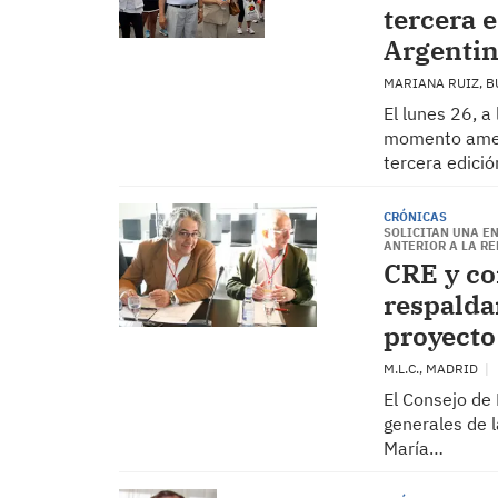
tercera 
Argenti
MARIANA RUIZ, 
El lunes 26, a
momento amena
tercera edició
CRÓNICAS
SOLICITAN UNA EN
ANTERIOR A LA R
CRE y co
respalda
proyecto 
M.L.C., MADRID
El Consejo de
generales de l
María…