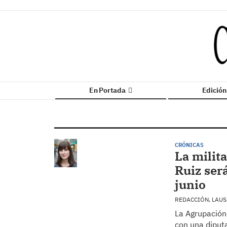
En Portada
Edició
CRÓNICAS
La milit
Ruiz será
junio
REDACCIÓN, LAU
La Agrupación
con una diputa