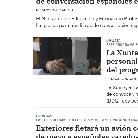
de conversación españoles e
REDACCIÓN, MADRID
El Ministerio de Educación y Formación Prof
las plazas para auxiliares de conversación es
GALICIA
ESTE PROGRAMA F
La Xunta
personal
del prog
REDACCIÓN, SAN
La Xunta, a tr
de convocar, m
(DOG), dos pu
CRÓNICAS
LOS TRES ÚLTIMOS VUELOS DIRECTOS DESDE CUBA SUMABA
Exteriores fletará un avión c
de mayo a españoles varado