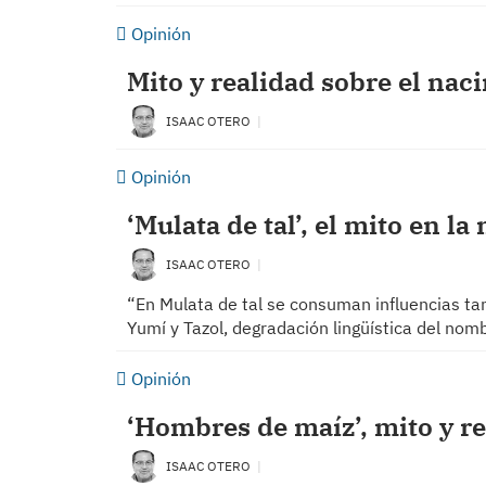
Opinión
Mito y realidad sobre el nac
ISAAC OTERO
Opinión
‘Mulata de tal’, el mito en l
ISAAC OTERO
“En Mulata de tal se consuman influencias ta
Yumí y Tazol, degradación lingüística del nom
Opinión
‘Hombres de maíz’, mito y r
ISAAC OTERO