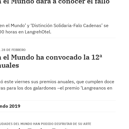
 el Mundo dará a conocer el fallo
en el Mundo’ y ‘Distinción Solidaria-Falo Cadenas’ se
:00 horas en LangrehOtel.
 28 DE FEBRERO
n el Mundo ha convocado la 12ª
nuales
ó este viernes sus premios anuales, que cumplen doce
uras para los dos galardones –el premio ‘Langreanos en
undo 2019
IUDADES DEL MUNDO HAN PODIDO DISFRUTAR DE SU ARTE