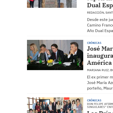
Dual Es
REDACCIÓN, SAN
Desde este jue
Camino Francé
Año Dual Esp
CRÓNICAS
José Mar
inaugura
América 
MARIANA RUIZ, 
El ex primer 
José María Azn
porteño, Mauri
CRÓNICAS
DON FELIPE AFIR
SINGULARES” ENT