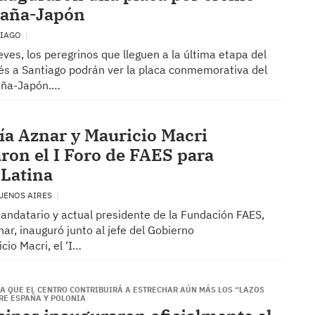
paña-Japón
TIAGO
ves, los peregrinos que lleguen a la última etapa del
s a Santiago podrán ver la placa conmemorativa del
aña-Japón.…
ía Aznar y Mauricio Macri
ron el I Foro de FAES para
Latina
BUENOS AIRES
mandatario y actual presidente de la Fundación FAES,
ar, inauguró junto al jefe del Gobierno
cio Macri, el ‘I…
MA QUE EL CENTRO CONTRIBUIRÁ A ESTRECHAR AÚN MÁS LOS “LAZOS
RE ESPAÑA Y POLONIA