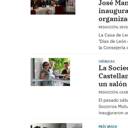
José Man
inaugura
organiza
REDACCIÓN, SEVI
La Casa de Leó
‘Días de León 
la Consejería 
CRÓNICAS
La Socie
Castella
un salón
REDACCIÓN, CAS
El pasado sába
Socorros Mutu
inauguraron u
PAÍS VASCO