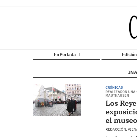
En Portada
Edició
IN
CRÓNICAS
REALIZARON UNA 
MAUTHAUSEN
Los Reye
exposici
el museo
REDACCIÓN, VIE