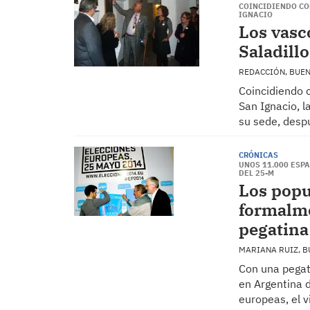
COINCIDIENDO CON
IGNACIO
Los vasc
Saladill
REDACCIÓN, BUE
Coincidiendo c
San Ignacio, l
su sede, desp
CRÓNICAS
UNOS 11.000 ESPA
DEL 25-M
Los popu
formalme
pegatina
MARIANA RUIZ, 
Con una pegat
en Argentina d
europeas, el v