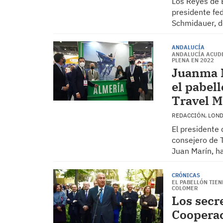
Los Reyes de E
presidente fed
Schmidauer, d
ANDALUCÍA
ANDALUCÍA ACUDE
PLENA EN 2022
Juanma 
el pabel
Travel M
REDACCIÓN, LON
El presidente 
consejero de T
Juan Marín, h
CRÓNICAS
EL PABELLÓN TIEN
COLOMER
Los secr
Cooperac