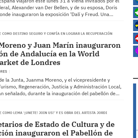
spaña viajaron este lunes 31 a Viena invitados por el
eral, Alexander van Der Bellen, y de su esposa, Doris
onde inauguraron la exposición ‘Dalí y Freud. Una…
 COMO DESTINO SEGURO Y CONFÍA EN LOGRAR LA RECUPERACIÓN
Moreno y Juan Marín inauguraron
lón de Andalucía en la World
arket de Londres
DRES
de la Junta, Juanma Moreno, y el vicepresidente y
urismo, Regeneración, Justicia y Administración Local,
an señalado, durante la inauguración del pabellón de…
E COMO LEMA ‘¡UNETE! JOIN US!’ Y ES OBRA DEL ARTISTA JORDI
etarios de Estado de Cultura y de
ión inauguraron el Pabellón de