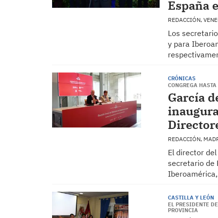
España e
REDACCIÓN, VEN
Los secretari
y para Iberoa
respectivamen
CRÓNICAS
CONGREGA HASTA E
García d
inaugura
Director
REDACCIÓN, MAD
El director de
secretario de
Iberoamérica,
CASTILLA Y LEÓN
EL PRESIDENTE D
PROVINCIA