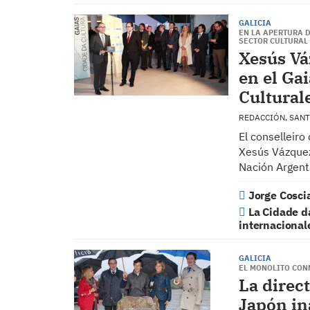
GALICIA
EN LA APERTURA D
SECTOR CULTURAL
Xesús Vá
en el Ga
Cultural
REDACCIÓN, SAN
El conselleiro
Xesús Vázquez,
Nación Argent
Jorge Cosci
La Cidade d
internacional
GALICIA
EL MONOLITO CON
La direc
Japón in