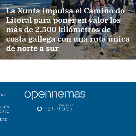
La Xunta impulsa el Camiño do
Litoral para poner en valor los
más de 2.500 kilómetros de
costa gallega con una ruta única
de norte a sur
EN EL
ACIÓN
 S.A.
IDAD