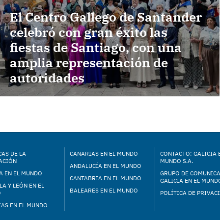
El Centro Gallego de Santander
celebró con gran éxito las
fiestas de Santiago, con una
amplia representación de
autoridades
AS DE LA
CANARIAS EN EL MUNDO
CONTACTO: GALICIA 
ACIÓN
MUNDO S.A.
ANDALUCÍA EN EL MUNDO
A EN EL MUNDO
GRUPO DE COMUNIC
CANTABRIA EN EL MUNDO
GALICIA EN EL MUNDO
LA Y LEÓN EN EL
BALEARES EN EL MUNDO
O
POLÍTICA DE PRIVAC
IAS EN EL MUNDO