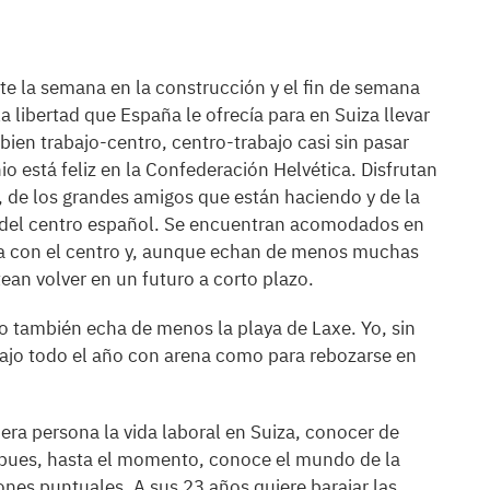
te la semana en la construcción y el fin de semana
la libertad que España le ofrecía para en Suiza llevar
bien trabajo-centro, centro-trabajo casi sin pasar
o está feliz en la Confederación Helvética. Disfrutan
de los grandes amigos que están haciendo y de la
 del centro español. Se encuentran acomodados en
ella con el centro y, aunque echan de menos muchas
ntean volver en un futuro a corto plazo.
o también echa de menos la playa de Laxe. Yo, sin
bajo todo el año con arena como para rebozarse en
era persona la vida laboral en Suiza, conocer de
 pues, hasta el momento, conoce el mundo de la
ones puntuales. A sus 23 años quiere barajar las