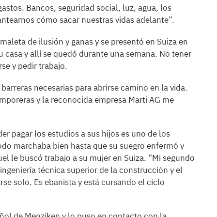
gastos. Bancos, seguridad social, luz, agua, los
antearnos cómo sacar nuestras vidas adelante”.
maleta de ilusión y ganas y se presentó en Suiza en
u casa y allí se quedó durante una semana. No tener
e y pedir trabajo.
 barreras necesarias para abrirse camino en la vida.
emporeras y la reconocida empresa Marti AG me
der pagar los estudios a sus hijos es uno de los
 Todo marchaba bien hasta que su suegro enfermó y
uel le buscó trabajo a su mujer en Suiza. “Mi segundo
ingeniería técnica superior de la construcción y el
se solo. Es ebanista y está cursando el ciclo
ñol de Menziken y lo puso en contacto con la