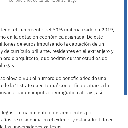
beneficiarios de las BEME en Santiago.
ntener el incremento del 50% materializado en 2019,
omo en la dotación económica asignada. De este
millones de euros impulsando la captación de un
y de currículo brillante, residentes en el extranjero y
eniero o arquitecto, que podrán cursar estudios de
allegas.
 se eleva a 500 el número de beneficiarios de una
de la ‘Estratexia Retorna’ con el fin de atraer a la
buyan a dar un impulso demográfico al país, así
 gallegos por nacimiento o descendientes por
ños de residencia en el exterior y estar admitido en
de las universidades gallegas.