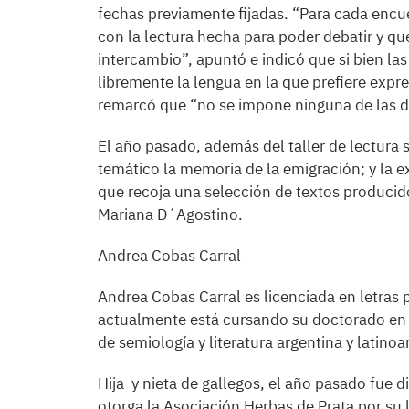
fechas previamente fijadas. “Para cada encu
con la lectura hecha para poder debatir y qu
intercambio”, apuntó e indicó que si bien las
libremente la lengua en la que prefiere expre
remarcó que “no se impone ninguna de las d
El año pasado, además del taller de lectura s
temático la memoria de la emigración; y la e
que recoja una selección de textos producido
Mariana D´Agostino.
Andrea Cobas Carral
Andrea Cobas Carral es licenciada en letras 
actualmente está cursando su doctorado en l
de semiología y literatura argentina y latino
Hija y nieta de gallegos, el año pasado fue d
otorga la Asociación Herbas de Prata por su la