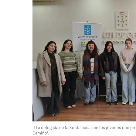
La delegada de la Xunta posa con los jóvenes que pron
Camiño’.