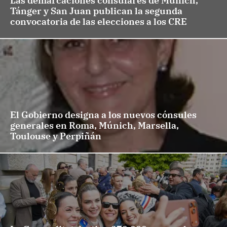
Las demarcaciones consulares de Múnich,
Tánger y San Juan publican la segunda
convocatoria de las elecciones a los CRE
El Gobierno designa a los nuevos cónsules
generales en Roma, Múnich, Marsella,
Toulouse y Perpiñán