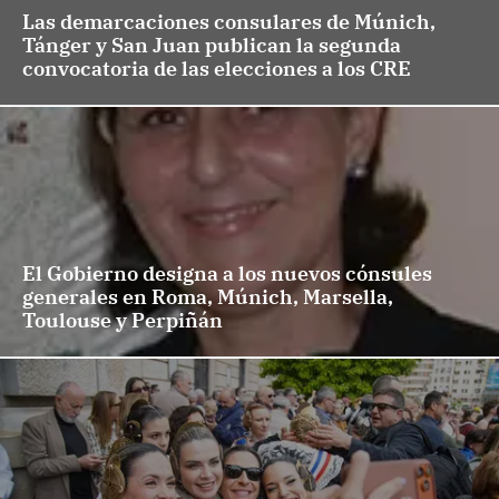
Las demarcaciones consulares de Múnich,
Tánger y San Juan publican la segunda
convocatoria de las elecciones a los CRE
El Gobierno designa a los nuevos cónsules
generales en Roma, Múnich, Marsella,
Toulouse y Perpiñán