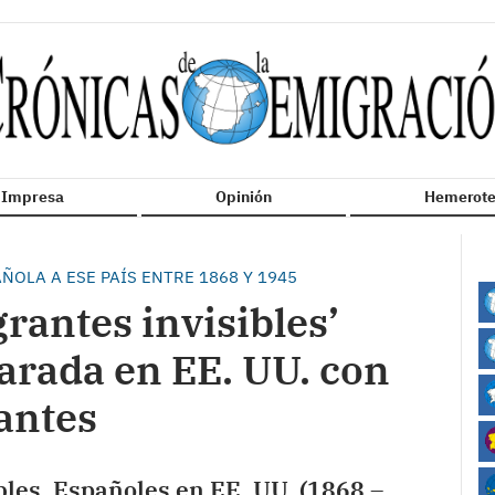
n Impresa
Opinión
Hemerote
ÑOLA A ESE PAÍS ENTRE 1868 Y 1945
rantes invisibles’
arada en EE. UU. con
antes
bles. Españoles en EE. UU. (1868 –