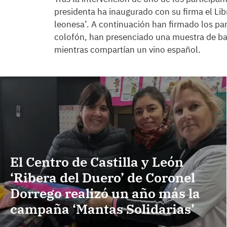
presidenta ha inaugurado con su firma el Li
leonesa’. A continuación han firmado los p
colofón, han presenciado una muestra de bai
mientras compartían un vino español.
El Centro de Castilla y León
‘Ribera del Duero’ de Coronel
Dorrego realizó un año más la
campaña ‘Mantas Solidarias’