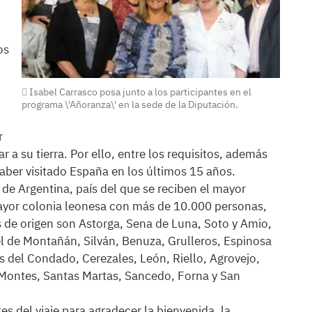
os
Isabel Carrasco posa junto a los participantes en el
programa \'Añoranza\' en la sede de la Diputación.
r
a su tierra. Por ello, entre los requisitos, además
haber visitado España en los últimos 15 años.
 de Argentina, país del que se reciben el mayor
ayor colonia leonesa con más de 10.000 personas,
s de origen son Astorga, Sena de Luna, Soto y Amio,
l de Montañán, Silván, Benuza, Grulleros, Espinosa
gas del Condado, Cerezales, León, Riello, Agrovejo,
Montes, Santas Martas, Sancedo, Forna y San
es del viaje para agradecer la bienvenida, la