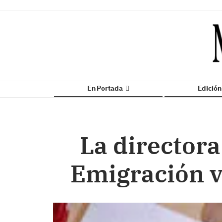
En Portada
Edició
La directora
Emigración v