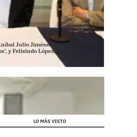
Aníbal Julio Jiménez,
’, y Felisindo López,
LO MÁS VISTO