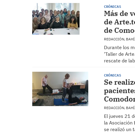
CRÓNICAS
Más de ve
de Arte.
de Como
REDACCIÓN, BAH
Durante los m
‘Taller de Art
rescate de lab
CRÓNICAS
Se reali
paciente
Comodor
REDACCIÓN, BAH
El jueves 21 
la Asociación
se realizó un 