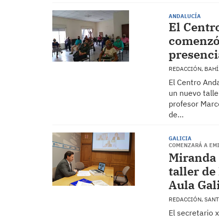
ANDALUCÍA
El Centr
comenzó 
presenci
REDACCIÓN, BAH
El Centro And
un nuevo talle
profesor Marc
de…
GALICIA
COMENZARÁ A EMIT
Miranda 
taller de
Aula Gal
REDACCIÓN, SAN
El secretario 