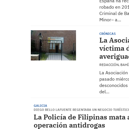
España ha rec
robado en 2010
Criminal de B
Minor– a…
CRÓNICAS
La Asoci
víctima d
averigua
REDACCIÓN, BAH
La Asociación
pasado miérco
desconocidos 
del…
GALICIA
DIEGO BELLO LAFUENTE REGENTABA UN NEGOCIO TURÍSTICO
La Policía de Filipinas mata
operación antidrogas