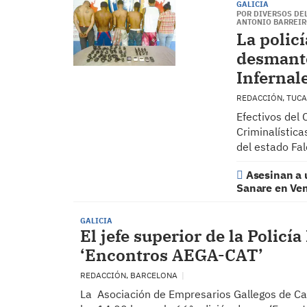
GALICIA
POR DIVERSOS DEL
ANTONIO BARREI
La policí
desmante
Infernal
REDACCIÓN, TUC
Efectivos del 
Criminalística
del estado Fa
Asesinan a 
Sanare en Ve
GALICIA
El jefe superior de la Policí
‘Encontros AEGA-CAT’
REDACCIÓN, BARCELONA
La Asociación de Empresarios Gallegos de Cat