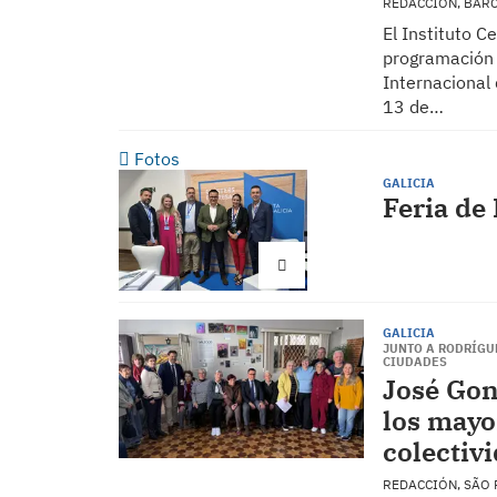
REDACCIÓN, BAR
El Instituto C
programación c
Internacional 
13 de…
Fotos
GALICIA
Feria de
GALICIA
JUNTO A RODRÍGU
CIUDADES
José Gon
los mayo
colectiv
REDACCIÓN, SÃO