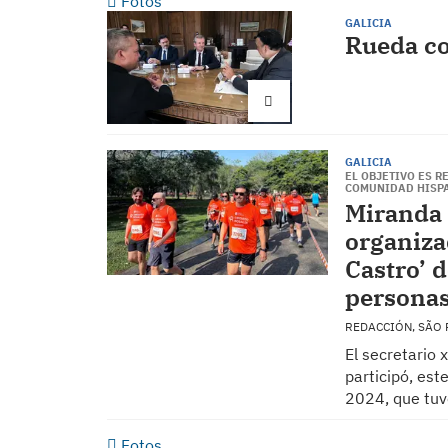
Fotos
GALICIA
Rueda co
GALICIA
EL OBJETIVO ES R
COMUNIDAD HISP
Miranda 
organiza
Castro’ 
persona
REDACCIÓN, SÃO
El secretario 
participó, est
2024, que tuvo
Fotos