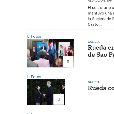
REDACCIÓN, SAN
El secretario 
mantuvo una r
la Sociedade 
Casto…
Fotos
GALICIA
Rueda en
de Sao P
Fotos
GALICIA
Rueda co