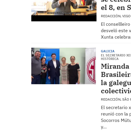
el 8, en 
REDACCIÓN, VIG
El conselllei
desveló este v
Xunta celebrar
GALICIA
EL SECRETARIO XE
HISTÓRICA
Miranda 
Brasilei
la galegu
colectiv
REDACCIÓN, SÃO
El secretario 
reunió con la 
Socorros Mútu
y…