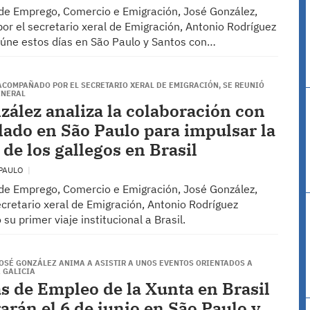
o de Emprego, Comercio e Emigración, José González,
r el secretario xeral de Emigración, Antonio Rodríguez
eúne estos días en São Paulo y Santos con…
 ACOMPAÑADO POR EL SECRETARIO XERAL DE EMIGRACIÓN, SE REUNIÓ
ENERAL
zález analiza la colaboración con
lado en São Paulo para impulsar la
de los gallegos en Brasil
 PAULO
o de Emprego, Comercio e Emigración, José González,
ecretario xeral de Emigración, Antonio Rodríguez
 su primer viaje institucional a Brasil.
JOSÉ GONZÁLEZ ANIMA A ASISTIR A UNOS EVENTOS ORIENTADOS A
 GALICIA
as de Empleo de la Xunta en Brasil
arán el 6 de junio en São Paulo y