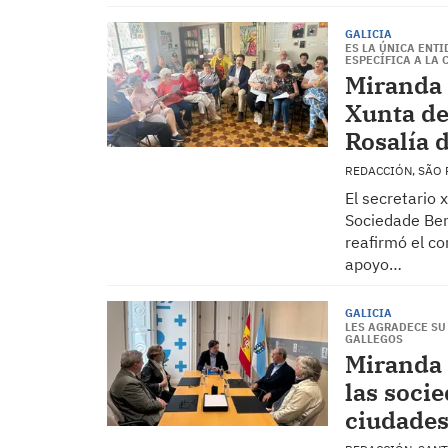
GALICIA
ES LA ÚNICA ENT
ESPECÍFICA A LA
Miranda 
Xunta de
Rosalía 
REDACCIÓN, SÃO
El secretario 
Sociedade Ben
reafirmó el c
apoyo…
GALICIA
LES AGRADECE SU
GALLEGOS
Miranda 
las socie
ciudades