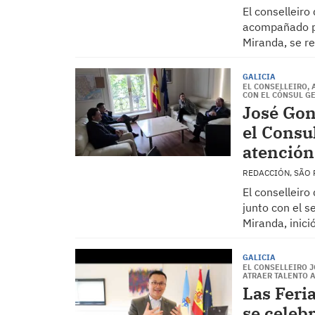
El conselleir
acompañado po
Miranda, se r
GALICIA
EL CONSELLEIRO,
CON EL CÓNSUL G
José Gon
el Consu
atención 
REDACCIÓN, SÃO
El conselleir
junto con el s
Miranda, inició
GALICIA
EL CONSELLEIRO 
ATRAER TALENTO A
Las Feri
se celebr